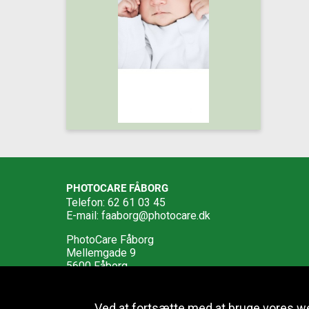
PHOTOCARE FÅBORG
Telefon: 62 61 03 45
E-mail:
faaborg@photocare.dk
PhotoCare Fåborg
Mellemgade 9
5600 Fåborg
Ved at fortsætte med at bruge vores w