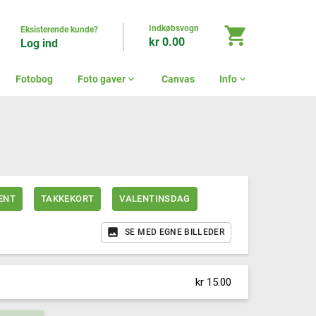
Indkøbsvogn
shopping_cart
Eksisterende kunde?
kr 0.00
Log ind
Fotobog
Foto gaver
expand_more
Canvas
Info
expand_more
ENT
TAKKEKORT
VALENTINSDAG
SE MED EGNE BILLEDER
kr 15.00