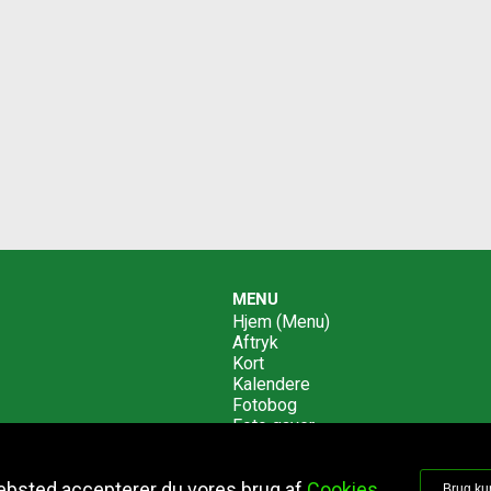
MENU
Hjem (Menu)
Aftryk
Kort
Kalendere
Fotobog
Foto gaver
Canvas
Info
ebsted accepterer du vores brug af
Cookies
Brug ku