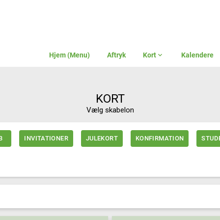
Hjem (Menu)
Aftryk
Kort
expand_more
Kalendere
KORT
Vælg skabelon
B
INVITATIONER
JULEKORT
KONFIRMATION
STUD