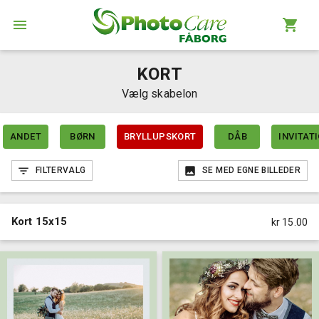
KORT
Vælg skabelon
ANDET
BØRN
BRYLLUPSKORT
DÅB
INVITAT
FILTERVALG
SE MED EGNE BILLEDER
Kort 15x15
kr 15.00