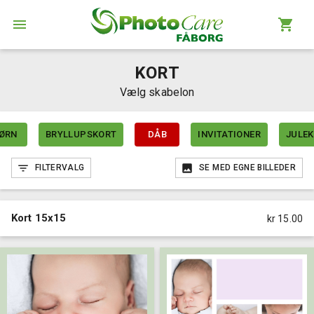
KORT
Vælg skabelon
ØRN
BRYLLUPSKORT
DÅB
INVITATIONER
JULE
FILTERVALG
SE MED EGNE BILLEDER
Kort 15x15
kr 15.00